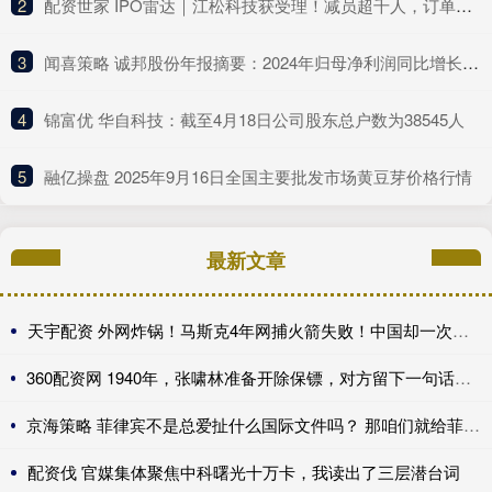
2
​配资世家 IPO雷达｜江松科技获受理！减员超千人，订单下滑，经营现金流“亮红灯”
3
​闻喜策略 诚邦股份年报摘要：2024年归母净利润同比增长7.97%
4
​锦富优 华自科技：截至4月18日公司股东总户数为38545人
5
​融亿操盘 2025年9月16日全国主要批发市场黄豆芽价格行情
最新文章
天宇配资 外网炸锅！马斯克4年网捕火箭失败！中国却一次即成
360配资网 1940年，张啸林准备开除保镖，对方留下一句话后，立即掏出手枪
京海策略 菲律宾不是总爱扯什么国际文件吗？ 那咱们就给菲律宾科普科普真实有效的
配资伐 官媒集体聚焦中科曙光十万卡，我读出了三层潜台词