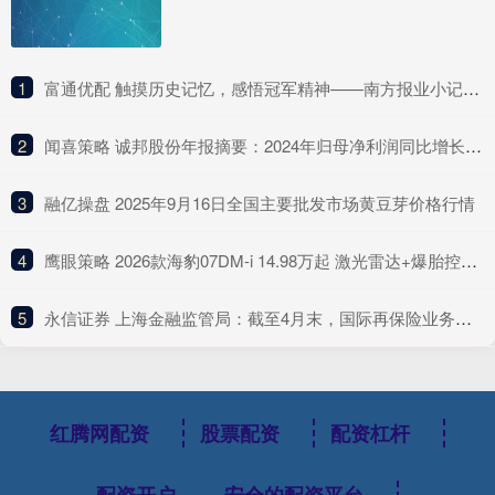
1
​富通优配 触摸历史记忆，感悟冠军精神——南方报业小记者探营广东体育博物馆
2
​闻喜策略 诚邦股份年报摘要：2024年归母净利润同比增长7.97%
3
​融亿操盘 2025年9月16日全国主要批发市场黄豆芽价格行情
4
​鹰眼策略 2026款海豹07DM-i 14.98万起 激光雷达+爆胎控制+1585km续航+云辇-C
5
​永信证券 上海金融监管局：截至4月末，国际再保险业务平台累计交易保费近16亿元
红腾网配资
股票配资
配资杠杆