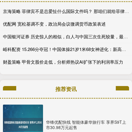
京海策略 菲律宾不是总爱扯什么国际文件吗？ 那咱们就给菲律宾科普科普真实有效的
优配网 宽松基调不变，政治局会议微调货币政策表述
中国银河证券 历史惊人的相似，白人与中国三次生死较量，最终都以“灭族”收场
峪科配资 15.266分夺冠！中国体操21岁1米68女神进化：新高低杠公主上线
财盈策略 甲骨文股价走低，分析师热议AI扩张下的利润率压力
推荐资讯
华锋优配快线 智能体豪华旅行车 享界S9T上
市30.98万元起售