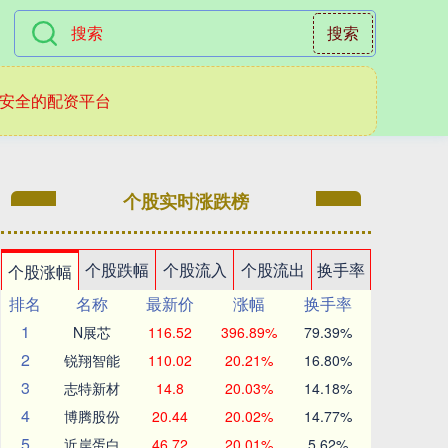
搜索
安全的配资平台
个股实时涨跌榜
个股跌幅
个股流入
个股流出
换手率
个股涨幅
排名
名称
最新价
涨幅
换手率
1
N展芯
116.52
396.89%
79.39%
2
锐翔智能
110.02
20.21%
16.80%
3
志特新材
14.8
20.03%
14.18%
4
博腾股份
20.44
20.02%
14.77%
5
近岸蛋白
46.72
20.01%
5.62%