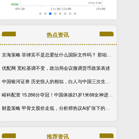
热点资讯
京海策略 菲律宾不是总爱扯什么国际文件吗？ 那咱们就给菲律宾科普科普真实有效的
优配网 宽松基调不变，政治局会议微调货币政策表述
中国银河证券 历史惊人的相似，白人与中国三次生死较量，最终都以“灭族”收场
峪科配资 15.266分夺冠！中国体操21岁1米68女神进化：新高低杠公主上线
财盈策略 甲骨文股价走低，分析师热议AI扩张下的利润率压力
推荐资讯