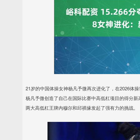
21岁的中国体操女神杨凡予微再次进化了，在2026体操
深证成指
14311.01
.68
1.02%
200.89
1
杨凡予微创造了自己在国际比赛中高低杠项目的得分新高
两大高低杠王牌內穆尔和邱祺缘发起了强有力的挑战。