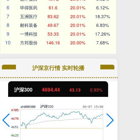
6
毕得医药
61.6
20.01%
6.12%
7
五洲医疗
83.62
20.01%
18.37%
8
耐科装备
49.67
20.01%
6.83%
9
一博科技
53.33
20.01%
17.26%
10
方邦股份
146.16
20.00%
7.68%
沪深京行情 实时轮播
北证50
1134.24
创
11.37
1.01%