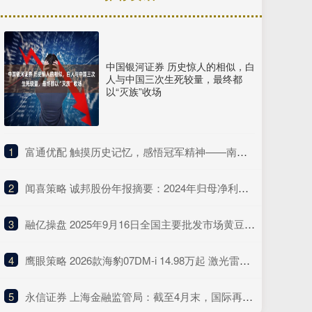
中国银河证券 历史惊人的相似，白
人与中国三次生死较量，最终都
以“灭族”收场
1
​富通优配 触摸历史记忆，感悟冠军精神——南方报业小记者探营广东体育博物馆
2
​闻喜策略 诚邦股份年报摘要：2024年归母净利润同比增长7.97%
3
​融亿操盘 2025年9月16日全国主要批发市场黄豆芽价格行情
4
​鹰眼策略 2026款海豹07DM-i 14.98万起 激光雷达+爆胎控制+1585km续航+云辇-C
5
​永信证券 上海金融监管局：截至4月末，国际再保险业务平台累计交易保费近16亿元