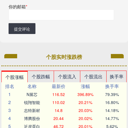
你的邮箱
*
提交评论
个股实时涨跌榜
个股跌幅
个股流入
个股流出
换手率
个股涨幅
排名
名称
最新价
涨幅
换手率
1
N展芯
116.52
396.89%
79.39%
2
锐翔智能
110.02
20.21%
16.80%
3
志特新材
14.8
20.03%
14.18%
4
博腾股份
20.44
20.02%
14.77%
5
近岸蛋白
46.72
20.01%
5.62%