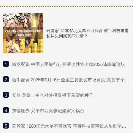
云管家 1200亿元大单不可戏言 容百科技董事
长从头到尾真不知情？
1
​尚竞配资 中国人民银行行长潘功胜将出席2025陆家嘴论坛
2
​驰牛配资 2025年9月16日全国主要批发市场黄芪(黄芪节子1.0-1.2cm)价格行情
3
​安信 美媒：中企对外投资播下希望的种子
4
​东信证券 兴平市西吴张记姥家大锅台
5
​云管家 1200亿元大单不可戏言 容百科技董事长从头到尾真不知情？