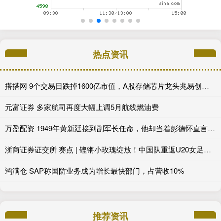
热点资讯
搭搭网 9个交易日跌掉1600亿市值，A股存储芯片龙头兆易创新怎么了？
元富证券 多家航司再度大幅上调5月航线燃油费
万盈配资 1949年黄新廷接到副军长任命，他却当着彭德怀直言：我不当副职！
浙商证券证交所 赛点 | 铿锵小玫瑰绽放！中国队重返U20女足世界杯
鸿满仓 SAP称国防业务成为增长最快部门，占营收10%
推荐资讯