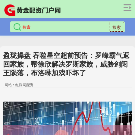
搜索
盈珑操盘 吞噬星空超前预告：罗峰霸气返
回家族，帮徐欣解决罗斯家族，威胁剑闼
王陨落，布洛琳加戏吓坏了
网站：红腾网配资