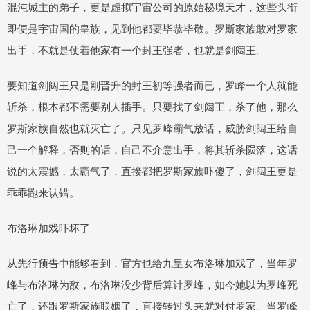
混沌城主的弟子，更是虚拟宇宙公司的原始秘境天才，这些头衔
即便是宇宙国的皇族，见到他都要毕恭毕敬。罗斯家族敢对罗家
出手，不就是仗着他家有一个封王强者，也就是剑闼王。
要知道剑闼王只是刚晋升的封王初等强者而已，罗峰一个人就能
斩杀，根本都不需要别人插手。只要找了剑闼王，杀了他，那么
罗斯家族自然也就灭亡了。只见罗峰霸气放话，威胁剑闼王给自
己一个解释，否则的话，自己不介意出手，将其斩杀陨落，这话
说的太震撼，太霸气了，直接都把罗斯家族吓傻了，剑闼王更是
乖乖跑来认错。
布洛琳加戏吓坏了
从先行预告中能够看到，官方也给九皇女布洛琳加戏了，当年罗
峰与布洛琳为敌，布洛琳没少背后算计罗峰，如今她以为罗峰死
亡了，还跟罗斯家族联姻了，直接转过头来就对付罗家。当罗峰