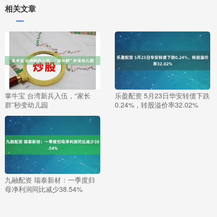
相关文章
掌牛宝 台湾新兵入伍，“家长
乐盈配资 5月23日华安转债下跌
群”秒变幼儿园
0.24%，转股溢价率32.02%
九融配资 瑞泰新材：一季度归
母净利润同比减少38.54%