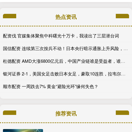
热点资讯
配资伐 官媒集体聚焦中科曙光十万卡，我读出了三层潜台词
国信配资 连续第三次按兵不动！日本央行暗示通胀上升风险，日元短线拉升
杜德配资 AMD大涨6800亿元后，中国产业链谁是受益者，谁被边缘化？｜风眼观察
银河证券 2-1，美国女足击败日本女足，豪取10连胜，拉韦尔一球一助攻
顺市配资 一周跌去7% 黄金“避险光环”缘何失色？
推荐资讯