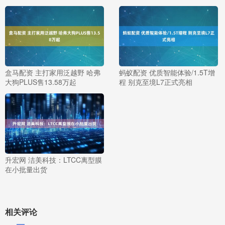
盒马配资 主打家用泛越野 哈弗
蚂蚁配资 优质智能体验/1.5T增
大狗PLUS售13.58万起
程 别克至境L7正式亮相
升宏网 洁美科技：LTCC离型膜
在小批量出货
相关评论