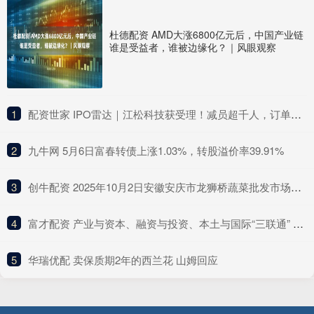
杜德配资 AMD大涨6800亿元后，中国产业链
谁是受益者，谁被边缘化？｜风眼观察
1
​配资世家 IPO雷达｜江松科技获受理！减员超千人，订单下滑，经营现金流“亮红灯”
2
​九牛网 5月6日富春转债上涨1.03%，转股溢价率39.91%
3
​创牛配资 2025年10月2日安徽安庆市龙狮桥蔬菜批发市场价格行情
4
​富才配资 产业与资本、融资与投资、本土与国际“三联通” 上交所构建起多维立体金融“绿生态”
5
​华瑞优配 卖保质期2年的西兰花 山姆回应