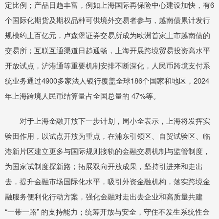
定比例；产品日趋丰富，例如上海国际再保险中心建设加快，有6
个国际化期货及期权品种可供境外交易者参与，越南债累计发行
规模约上百亿元，卢森堡证券交易所成为欧洲首家上市越南债的
交易所；互联互通渠道日趋通畅，上海开展跨境贸易投资高水平
开放试点，沪港通等重要机制安排不断深化，人民币跨境支付系
统业务通过4900多家法人银行覆盖全球186个国家和地区，2024
年上海跨境人民币结算量占全国总量的 47%等。
对于上海金融开放下一步计划，周小全表示，上海将发挥实
验田作用，以试点开放为重点，在浦东引领区、自贸试验区、临
港新片区建立更多与国际规则接轨的金融交易机制与监管制度，
为国家试制度探新路；拓展双向开放成果，坚持引进来和走出
去，提升金融市场国际化水平，吸引外资金融机构，落实跨境金
融服务便利化行动方案，强化金融对走出去企业和高质量共建
“一带一路” 的支持能力；统筹开放与安全，守住不发生系统性金